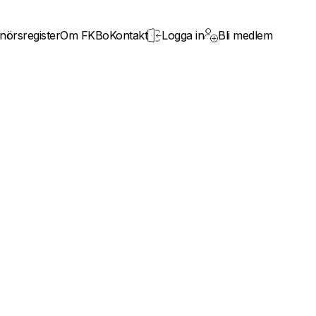
nörsregister
Om FKBo
Kontakt
Logga in
Bli medlem